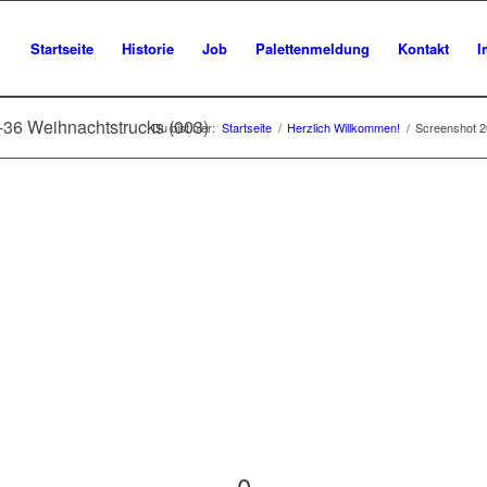
Startseite
Historie
Job
Palettenmeldung
Kontakt
I
-36 Weihnachtstrucks (003)
Du bist hier:
Startseite
/
Herzlich Willkommen!
/
Screenshot 2
0